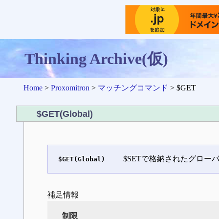
Thinking Archive(仮)
Home
>
Proxomitron
>
マッチングコマンド
> $GET
$GET(Global)
$SETで格納されたグロー
$GET(Global)
補足情報
制限