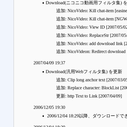
Download(ニコニコ動画用フィルタ集) 
追加: NicoVideo: Kill chat-item [easine
追加: NicoVideo: Kill chat-item [NGWo
追加: NicoVideo: View ID [2007/05/0
追加: NicoVideo: ReplaceStr [2007/05
追加: NicoVideo: add download link [2
追加: NicoVideon: Redirect download u
2007/04/09 19:37
Download(汎用Webフィルタ集) を更新
追加: Clip long anchor text [2007/03/0
追加: Replace character: BlockList [20
更新: http Text to Link [2007/04/09]
2006/12/05 19:30
2006/12/04 18:29以降、ダウンロ