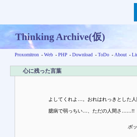
Thinking Archive(仮)
Proxomitron
-
Web
-
PHP
-
Download
-
ToDo
-
About
-
Li
心に残った言葉
よしてくれよ…。おれはれっきとした人
臆病で弱っちい…、ただの人間さ……!!
ポ