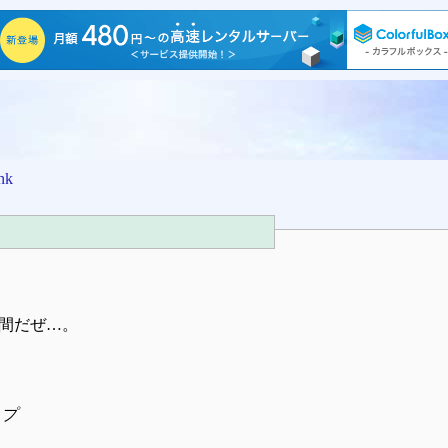
nk
間だぜ…。
ップ