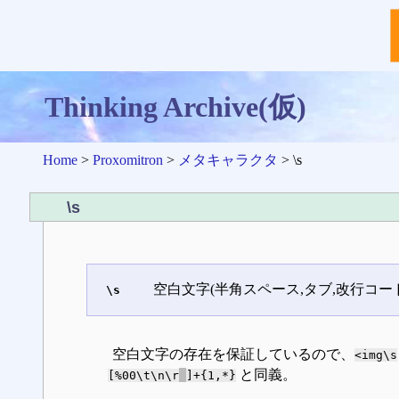
Thinking Archive(仮)
Home
>
Proxomitron
>
メタキャラクタ
> \s
\s
空白文字(半角スペース,タブ,改行コード
\s
空白文字の存在を保証しているので、
<img\s
と同義。
[%00\t\n\r
]+{1,*}