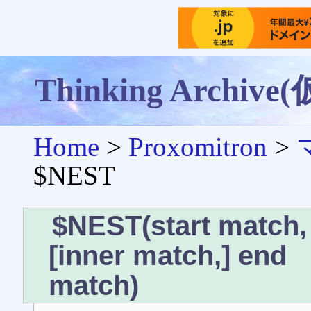
Thinking Archive(
Home
>
Proxomitron
>
$NEST
$NEST(start match,
[inner match,] end
match)