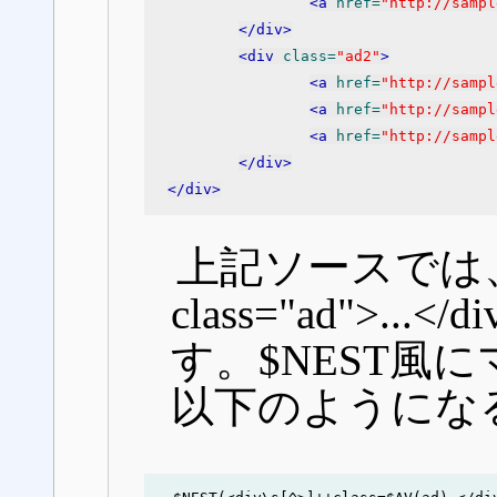
<a
 href=
"http://sampl
</div>
<div
 class=
"ad2"
>
<a
 href=
"http://sampl
<a
 href=
"http://sampl
<a
 href=
"http://sampl
</div>
</div>
上記ソースでは、
class="ad">..
す。$NEST風
以下のようにな