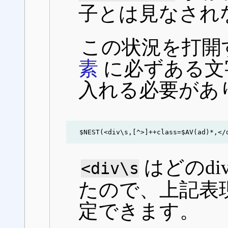
子とは見なされ
この状況を打開
素
に必ずある文字列を
入れる必要があ
$NEST(<div\s,[^>]++class=$AV(ad)*,</
はどのd
<div\s
たので、上記表
定できます。