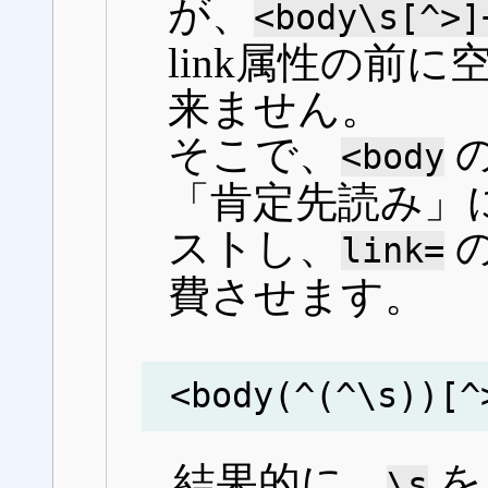
が、
<body\s[^>]
link属性の前
来ません。
そこで、
<body
「肯定先読み」
ストし、
link=
費させます。
<body(^(^\s))[^
結果的に、
を
\s