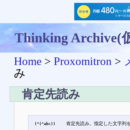
Thinking Archive(
Home
>
Proxomitron
>
み
肯定先読み
肯定先読み。指定した文字列を消
(^(^abc))