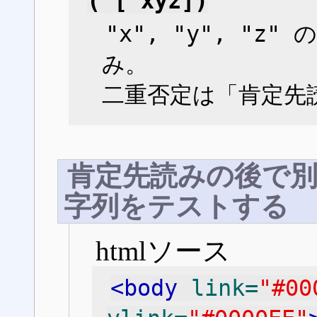
(^[^xyz])
"x", "y", "z
み。
二重否定は「肯定先
肯定先読みの後で
字列をテストする
htmlソース
<body
link=
"#00